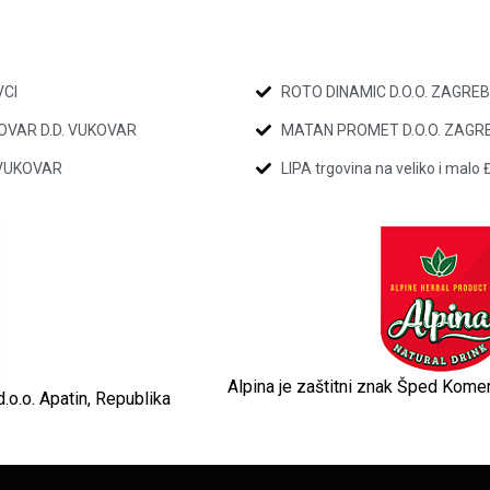
VCI
ROTO DINAMIC D.O.O. ZAGREB
VAR D.D. VUKOVAR
MATAN PROMET D.O.O. ZAGR
 VUKOVAR
LIPA trgovina na veliko i mal
Alpina je zaštitni znak Šped Komer
d.o.o. Apatin, Republika