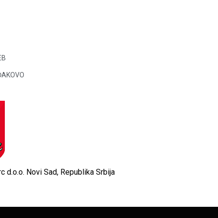
EB
o ĐAKOVO
c d.o.o. Novi Sad, Republika Srbija