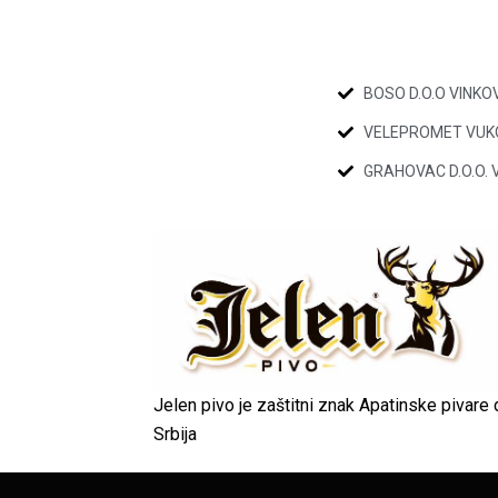
BOSO D.O.O VINKO
VELEPROMET VUKO
GRAHOVAC D.O.O.
Jelen pivo je zaštitni znak Apatinske pivare 
Srbija