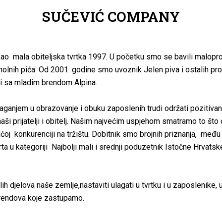
SUČEVIĆ COMPANY
o mala obiteljska tvrtka 1997. U početku smo se bavili malopro
holnih pića. Od 2001. godine smo uvoznik Jelen piva i ostalih pr
li sa mladim brendom Alpina.
aganjem u obrazovanje i obuku zaposlenih trudi održati pozitivan 
aši prijatelji i obitelj. Našim najvećim uspjehom smatramo to š
ućoj konkurenciji na tržištu. Dobitnik smo brojnih priznanja, među
ta u kategoriji Najbolji mali i srednji poduzetnik Istočne Hrvats
talih djelova naše zemlje,nastaviti ulagati u tvrtku i u zaposlenike,
 brendova koje zastupamo.