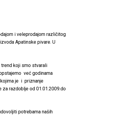
dajom i veleprodajom različitog
oizvoda Apatinske pivare. U
trend koji smo stvarali
to opstajemo već godinama
 kojima je i priznanje
ke za razdoblje od 01.01.2009.do
 udovoljiti potrebama naših