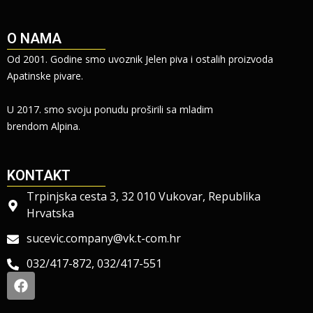
O NAMA
Od 2001. Godine smo uvoznik Jelen piva i ostalih proizvoda
Apatinske pivare.
U 2017. smo svoju ponudu proširili sa mladim
brendom Alpina.
KONTAKT
Trpinjska cesta 3, 32 010 Vukovar, Republika
Hrvatska
sucevic.company@vk.t-com.hr
032/417-872, 032/417-551
F
a
c