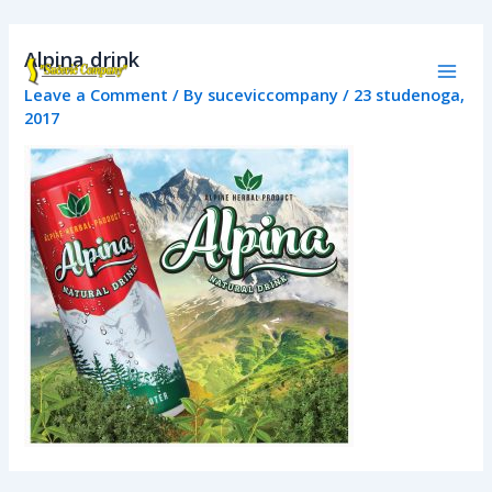
Skip
Mai
to
Alpina drink
Men
content
Leave a Comment
/ By
suceviccompany
/
23 studenoga,
2017